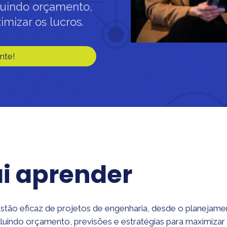
cluindo orçamento,
imizar os lucros.
nte!
ai aprender
estão eficaz de projetos de engenharia, desde o planejame
ncluindo orçamento, previsões e estratégias para maximizar 