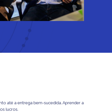
nto até a entrega bem-sucedida. Aprender a
os lucros.